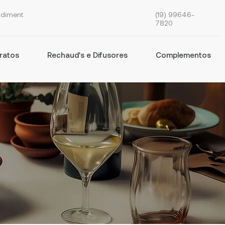
(19) 99646-
ndiment
7820
ratos
Rechaud's e Difusores
Complementos