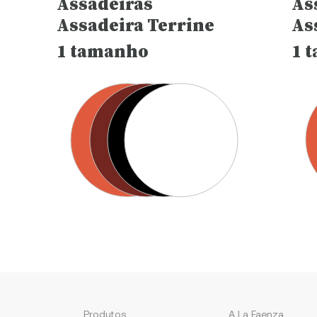
As
Assadeiras
As
Assadeira Terrine
1 
1 tamanho
Produtos
A La Faenza