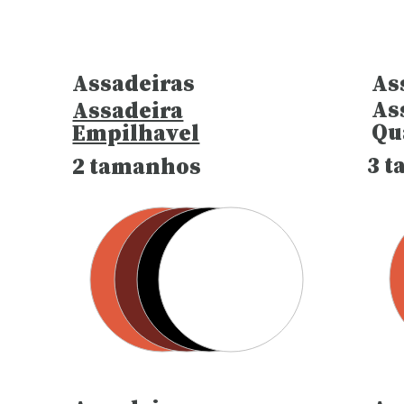
As
Assadeiras
As
Assadeira
Qu
Empilhavel
3 
2 tamanhos