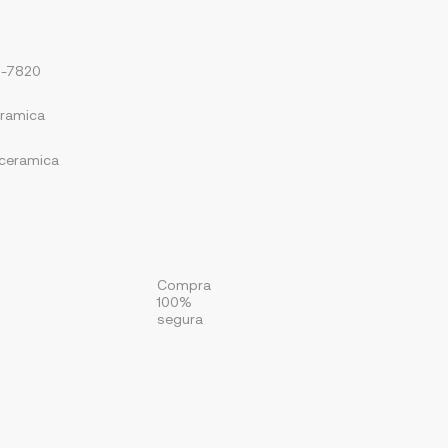
6-7820
eramica
ceramica
Compra
100%
segura