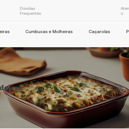
Dúvidas
Ate
Frequentes
o
eiras
Cumbucas e Molheiras
Caçarolas
P
deiras