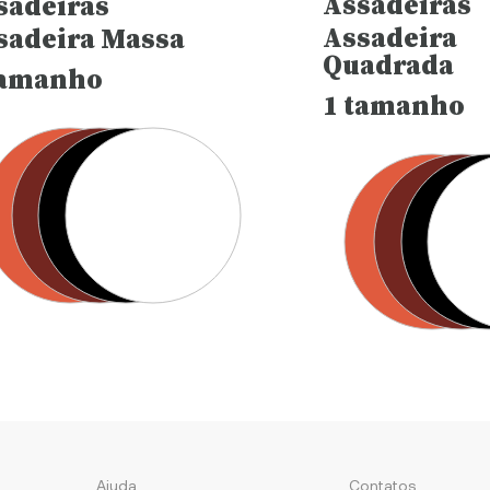
Assadeiras
sadeiras
Assadeira
sadeira Massa
Quadrada
tamanho
1 tamanho
Contatos
Ajuda