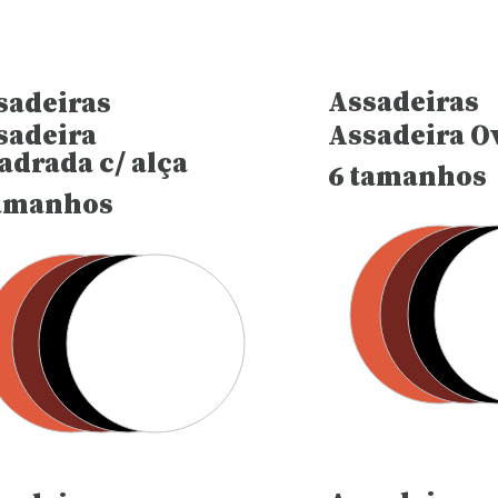
Assadeiras
sadeiras
Assadeira O
sadeira
adrada c/ alça
6 tamanhos
tamanhos