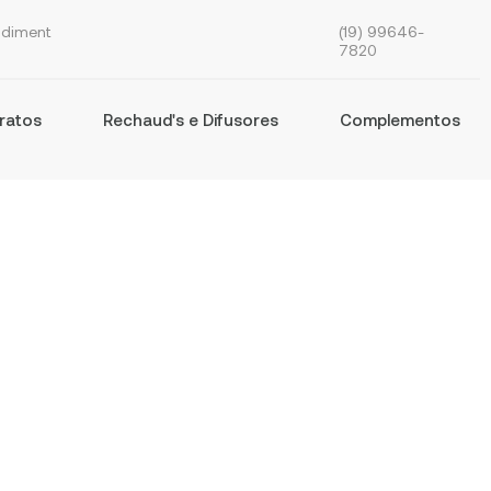
(19) 99646-
ndiment
7820
ratos
Rechaud's e Difusores
Complementos