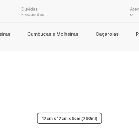
Dúvidas
Ate
Frequentes
o
eiras
Cumbucas e Molheiras
Caçarolas
P
17cm x 17cm x 5cm (750ml)