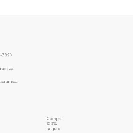
6-7820
eramica
ceramica
Compra
100%
segura